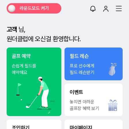
라운드모드 켜기
고객
님,
원더클럽에 오신걸 환영합니다.
골프 예약
필드 레슨
손쉽게 필드를
프로 선수에게
예약해요
필드 레슨받기
이벤트
놓치면 아까운
골프장 혜택 보기
조인하기
마이페이지