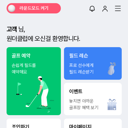
라운드모드 켜기
고객
님,
원더클럽에 오신걸 환영합니다.
골프 예약
필드 레슨
손쉽게 필드를
프로 선수에게
예약해요
필드 레슨받기
이벤트
놓치면 아까운
골프장 혜택 보기
조인하기
마이페이지